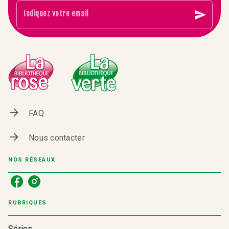
send
Indiquez votre email
arrow_forward
FAQ
arrow_forward
Nous contacter
NOS RÉSEAUX
RUBRIQUES
Séries