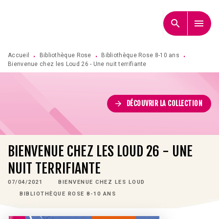
MENU
RECHERCHE
CONTENU
search
menu
PIED DE PAGE
Accueil
Bibliothèque Rose
Bibliothèque Rose 8-10 ans
•
•
•
Bienvenue chez les Loud 26 - Une nuit terrifiante
arrow_forward
DÉCOUVRIR LA COLLECTION
BIENVENUE CHEZ LES LOUD 26 - UNE
NUIT TERRIFIANTE
07/04/2021
BIENVENUE CHEZ LES LOUD
BIBLIOTHÈQUE ROSE 8-10 ANS