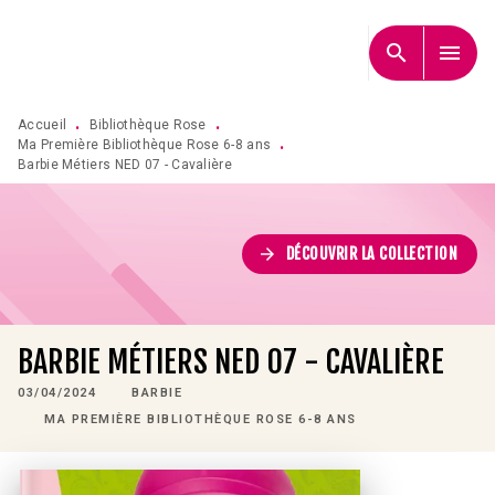
MENU
RECHERCHE
CONTENU
search
menu
PIED DE PAGE
Accueil
Bibliothèque Rose
•
•
Ma Première Bibliothèque Rose 6-8 ans
•
Barbie Métiers NED 07 - Cavalière
arrow_forward
DÉCOUVRIR LA COLLECTION
BARBIE MÉTIERS NED 07 - CAVALIÈRE
03/04/2024
BARBIE
MA PREMIÈRE BIBLIOTHÈQUE ROSE 6-8 ANS