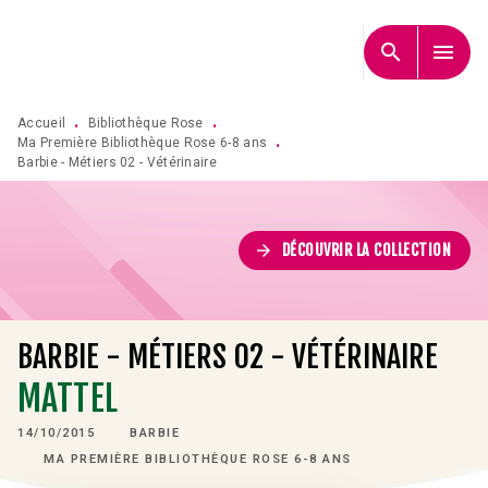
MENU
RECHERCHE
CONTENU
search
menu
PIED DE PAGE
Accueil
Bibliothèque Rose
•
•
Ma Première Bibliothèque Rose 6-8 ans
•
Barbie - Métiers 02 - Vétérinaire
arrow_forward
DÉCOUVRIR LA COLLECTION
BARBIE - MÉTIERS 02 - VÉTÉRINAIRE
MATTEL
14/10/2015
BARBIE
MA PREMIÈRE BIBLIOTHÈQUE ROSE 6-8 ANS