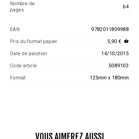
Nombre de
64
pages
EAN
9782011809988
Prix du format papier
5,90 €
shopping_basket
Date de parution
14/10/2015
Code article
5089103
Format
125mm x 180mm
VOUS AIMEREZ AUSSI