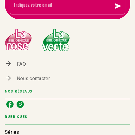
send
Indiquez votre email
arrow_forward
FAQ
arrow_forward
Nous contacter
NOS RÉSEAUX
RUBRIQUES
Séries