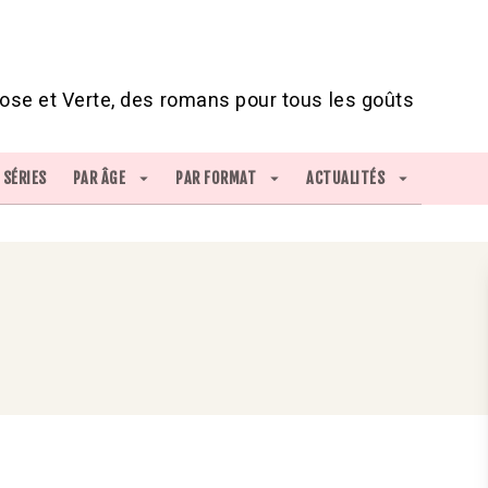
IED DE PAGE
ose et Verte, des romans pour tous les goûts
SÉRIES
PAR ÂGE
arrow_drop_down
PAR FORMAT
arrow_drop_down
ACTUALITÉS
arrow_drop_down