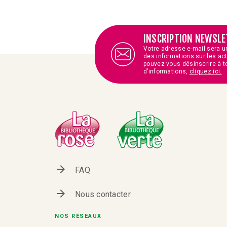
INSCRIPTION NEWSLE
Votre adresse e-mail sera u
des informations sur les ac
pouvez vous désinscrire à t
d’informations,
cliquez ici.
arrow_forward
FAQ
arrow_forward
Nous contacter
NOS RÉSEAUX