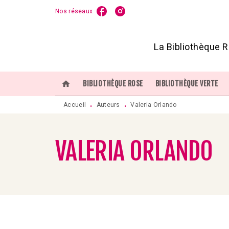
Nos réseaux
MENU
RECHERCHE
CONTENU
P
La Bibliothèque R
home
BIBLIOTHÈQUE ROSE
BIBLIOTHÈQUE VERTE
Accueil
Auteurs
Valeria Orlando
•
•
VALERIA ORLANDO