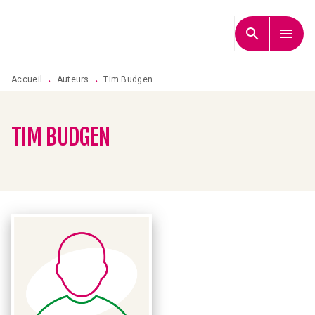
MENU
RECHERCHE
CONTENU
search
menu
PIED DE PAGE
Accueil
Auteurs
Tim Budgen
•
•
TIM BUDGEN