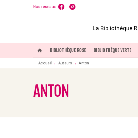
Nos réseaux
MENU
RECHERCHE
CONTENU
P
La Bibliothèque R
home
BIBLIOTHÈQUE ROSE
BIBLIOTHÈQUE VERTE
Accueil
Auteurs
Anton
•
•
ANTON