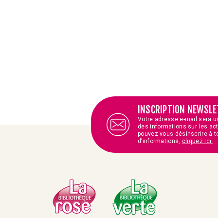
INSCRIPTION NEWSLE
Votre adresse e-mail sera u
des informations sur les ac
pouvez vous désinscrire à t
d’informations,
cliquez ici.