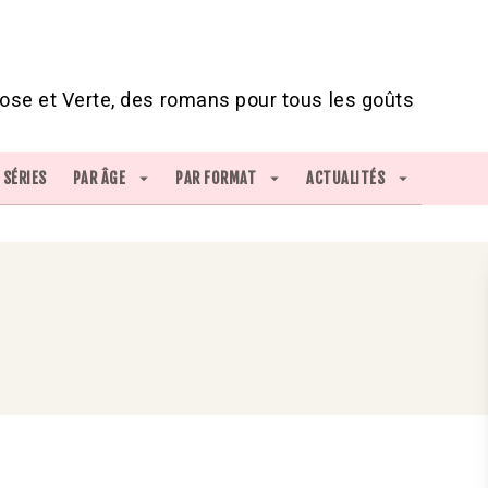
IED DE PAGE
ose et Verte, des romans pour tous les goûts
SÉRIES
PAR ÂGE
arrow_drop_down
PAR FORMAT
arrow_drop_down
ACTUALITÉS
arrow_drop_down