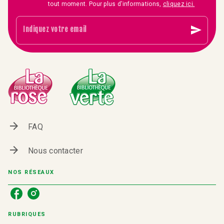
tout moment. Pour plus d’informations,
cliquez ici.
send
Indiquez votre email
arrow_forward
FAQ
arrow_forward
Nous contacter
NOS RÉSEAUX
RUBRIQUES