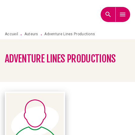
MENU
RECHERCHE
CONTENU
search
menu
PIED DE PAGE
Accueil
Auteurs
Adventure Lines Productions
•
•
ADVENTURE LINES PRODUCTIONS